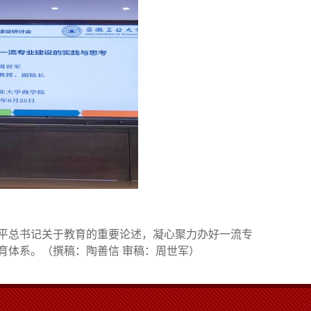
平总书记关于教育的重要论述，
凝心
聚力办好一流专
育体系。
（
撰稿：陶善信
审稿：周世军
）