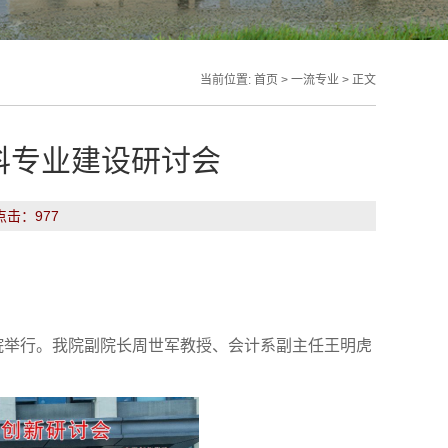
当前位置:
首页
>
一流专业
> 正文
科专业建设研讨会
 点击：
977
院举行
。
我院
副院长周世军教授、会计系
副主任
王明虎