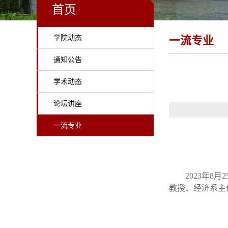
首页
学院动态
一流专业
通知公告
学术动态
论坛讲座
一流专业
2
023
年
8
月
2
教授
、
经济系
主